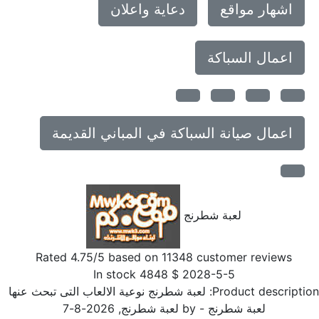
اشهار مواقع
دعاية واعلان
اعمال السباكة
اعمال صيانة السباكة في المباني القديمة
لعبة شطرنج
Rated
4.75
/5 based on
11348
customer reviews
In stock
4848
$
2028-5-5
Product descriptio
لعبة شطرنج نوعية الالعاب التى تبحث عنها
لعبة شطرنج
- by
لعبة شطرنج
,
2026-8-7