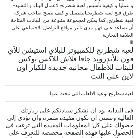
و عمليا و كيفية تأسيس لعبة شطرنج لاعمال البناء و التشيد-
طرق فتح لعبة شطرنجبالتفصيل و كيف تصبح صاحب شركة
لعبة شطرنج, كما يمكن لمجموعة متنوعة من البيانات المتاحة
أن تساعد على فهم مدى تأثير مواقع التواصل الاجتماعي على
العلامة التجارية.
lll
لعبة شطرنج للكمبيوتر للبلاي استيشن للآي
فون للأندرويد جافا فلاش للاكس بوكس
للبنات للأطفال مجانيه جديده للكبار اون
لاين علي النت
لعبة شطرنج نوعية الالعاب التى تبحث عنها
فى البدايه نود ان نشكر سيادتكم على زيارتك
الغاليه ونتمنى ان تكون مفيده مثمره وان تؤدى إلى
حصولك على كل المعلومات المفيده التى ترغب فى
الحصول عليها فهذه الصفحه مخصصه للتعرف على