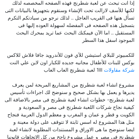
إذا انت تبحث عن لعبة شطرنج فهذه الصفحه المخصصه لذلك
لكنها للأسف لازالت تحت الإنشاء وسنقوم بتجهيزها بالبيانات التى
تسأل هنها فى القريب العاجل .. لذلك نرجو من سيادتكم التكرم
بتسجيل هذه الصفحه فى المفضله لسهولة العوده إليها فى
المستقبل .. اما الآن فيمكنك البحث عما تريد بمحرك البحث
الموجود اسفل هذا السطر
للكمبيوتر للبلاي استيشن للآي فون للأندرويد جافا فلاش للاكس
بوكس للبنات للأطفال مجانيه جديده للكبار اون لاين علي النت
شركة مقاولات
1lll لعبة شطرنج العاب العاب
مشروع انشاء لعبة شطرنج من المشاريع المربحة لمن يعرف
يديرها و يعمل بها بشكل صحيح و سنوضح لك اجراءات تأسيس
لعبة شطرنج- خطوات انشاء لعبة شطرنج فى مصر بالاضافة الى
كيفية نجاح شركات اللعبة شطرنج فى مصر و السعودية و
الكويت و قطر و عمان و المغرب و معظم الدول العربية فنجاح
مثل هذا المشروع له اسس ثابتة لا تتوقف على دولة معينة و
ايضا سنوضح ما هى الاوراق و المستندات المطلوبة لانشاء لعبة
شطرنج فى مصر و عمل مشروع ناجح من كل الاتجاهات قانونيا