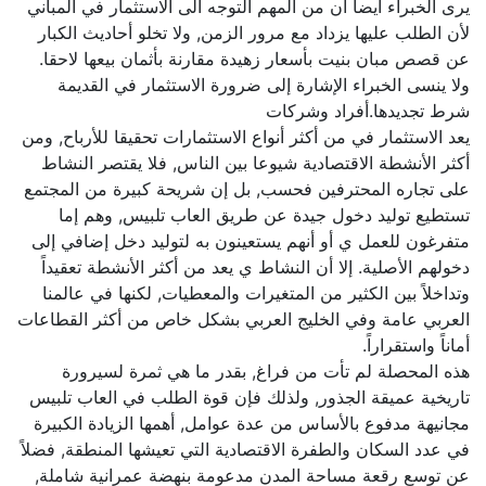
يرى الخبراء أيضا ان من المهم التوجه الى الاستثمار في المباني
لأن الطلب عليها يزداد مع مرور الزمن, ولا تخلو أحاديث الكبار
عن قصص مبان بنيت بأسعار زهيدة مقارنة بأثمان بيعها لاحقا.
ولا ينسى الخبراء الإشارة إلى ضرورة الاستثمار في القديمة
شرط تجديدها.أفراد وشركات
يعد الاستثمار في من أكثر أنواع الاستثمارات تحقيقا للأرباح, ومن
أكثر الأنشطة الاقتصادية شيوعا بين الناس, فلا يقتصر النشاط
على تجاره المحترفين فحسب, بل إن شريحة كبيرة من المجتمع
تستطيع توليد دخول جيدة عن طريق العاب تلبيس, وهم إما
متفرغون للعمل ي أو أنهم يستعينون به لتوليد دخل إضافي إلى
دخولهم الأصلية. إلا أن النشاط ي يعد من أكثر الأنشطة تعقيداً
وتداخلاً بين الكثير من المتغيرات والمعطيات, لكنها في عالمنا
العربي عامة وفي الخليج العربي بشكل خاص من أكثر القطاعات
أماناً واستقراراً.
هذه المحصلة لم تأت من فراغ, بقدر ما هي ثمرة لسيرورة
تاريخية عميقة الجذور, ولذلك فإن قوة الطلب في العاب تلبيس
مجانيهة مدفوع بالأساس من عدة عوامل, أهمها الزيادة الكبيرة
في عدد السكان والطفرة الاقتصادية التي تعيشها المنطقة, فضلاً
عن توسع رقعة مساحة المدن مدعومة بنهضة عمرانية شاملة,