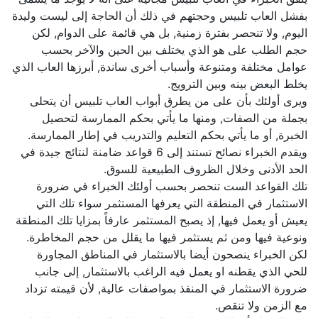
بفشل العاب تلبيس وحجتهم في ذلك أن الحاجة إلى ليست وليدة
اليوم, ولا تنحصر بفترة زمنية, بل هي قائمة على الدوام, لكن
حجم الطلب على هو الذي يختلف بين الحين والآخر بحسب
عوامل مختلفة ومتنوعة وأسباب أخرى ساندة, أبرزها العاب الذي
يخلط البعض بينه وبين الترويج.
ويرى أولئك بأن على من يطرق أبواب العاب تلبيس أن يتحلى
بجملة من الصفات, ومنها ما يأتي بحكم الممارسة لتحصيل
الخبرة, أو ما يأتي بحكم التعليم والتدريب في إطار الممارسة.
ويقدم الخبراء نصائح تستند إلى 6 قواعد ضامنة لنتائج جيدة في
الحد الأدنى وخلال الظروف الطبيعية للسوق.
تلك القواعد الست تنحصر بحسب أولئك الخبراء في ضرورة
الاستثمار في المنطقة التي يعرفها المستثمر سواء تلك التي
يعيش أو يعمل فيها, إذ يصبح المستثمر عارفاً بمزايا تلك المنطقة
ونوعية فيها ومن ثم يستثمر فيها ما يقلل من حجم المخاطرة.
لكن الخبراء ينصحون أيضا بالاستثمار في المناطق المجاورة
للحي الذي يقطنه او يعمل فيه الراغب بالاستثمار, إلى جانب
ضرورة الاستثمار في المنفذ بمواصفات عالية, لأن قيمته تزداد
مع الزمن ولا تنقص.