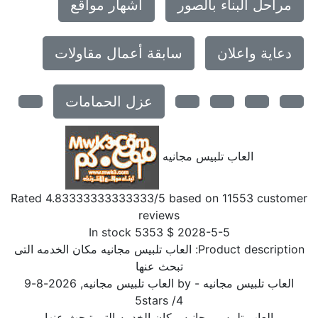
مراحل البناء بالصور
اشهار مواقع
دعاية واعلان
سابقة أعمال مقاولات
عزل الحمامات
العاب تلبيس مجانيه
Rated
4.83333333333333
/5 based on
11553
customer
reviews
In stock
5353
$
2028-5-5
Product description:
العاب تلبيس مجانيه مكان الخدمه التى
تبحث عنها
العاب تلبيس مجانيه
- by
العاب تلبيس مجانيه
,
2026-8-9
5
stars
/
4
العاب تلبيس مجانيه مكان الخدمه التى تبحث عنها