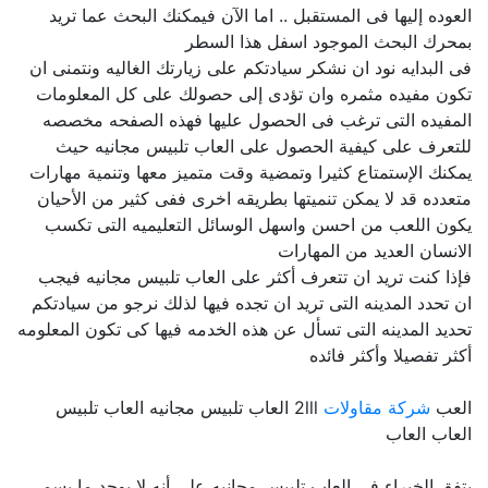
العوده إليها فى المستقبل .. اما الآن فيمكنك البحث عما تريد
بمحرك البحث الموجود اسفل هذا السطر
فى البدايه نود ان نشكر سيادتكم على زيارتك الغاليه ونتمنى ان
تكون مفيده مثمره وان تؤدى إلى حصولك على كل المعلومات
المفيده التى ترغب فى الحصول عليها فهذه الصفحه مخصصه
للتعرف على كيفية الحصول على العاب تلبيس مجانيه حيث
يمكنك الإستمتاع كثيرا وتمضية وقت متميز معها وتنمية مهارات
متعدده قد لا يمكن تنميتها بطريقه اخرى ففى كثير من الأحيان
يكون اللعب من احسن واسهل الوسائل التعليميه التى تكسب
الانسان العديد من المهارات
فإذا كنت تريد ان تتعرف أكثر على العاب تلبيس مجانيه فيجب
ان تحدد المدينه التى تريد ان تجده فيها لذلك نرجو من سيادتكم
تحديد المدينه التى تسأل عن هذه الخدمه فيها كى تكون المعلومه
أكثر تفصيلا وأكثر فائده
العب
شركة مقاولات
2lll العاب تلبيس مجانيه العاب تلبيس
العاب العاب
يتفق الخبراء في العاب تلبيس مجانيه على أنه لا يوجد ما يسمى