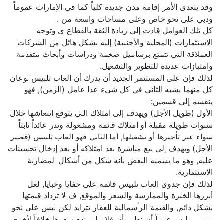
وقد يتعدى الأمر إقامة مدن جديدة كلياً كما في الإمارات عموماً
ودبي على نحو خاص وعلى مساحات واسعة من .
كل تلك العوامل قادت إلى زيادة الثقة بالقطاع ي وتوجه
الاستثمارات (المحلية والأجنبية) إليه بشكل هائل من الشركات
العملاقة التي تتمتع برساميل ضخمة ودراسات وأبحاث متقدمة
وامتيازات عديدة للتطوير والتشغيل.
لذلك فإن على المستثمر الجديد أن يدرك أن العاب تلبيس نوعان
كل منهما يشبه الثاني في كل شيء عدا عامل (الزمن), فهو
ينقسم إلى قسمين:
الأول (طويل الأجل) ويهدف إلى امتلاك التي يتوقع انتعاشها خلال
سنوات طويلة مقبلة أو امتلاك قائمة ومشغولة وتدر عائداً ثابتاً
سواء عبر تأجيرها أو تشغيلها, أما الثاني فهو العاب تلبيس (قصير
الأجل) ويهدف إلى بيع مباشرة بعد امتلاكه أو بعد إدخال تحسينات
عليه, وهو ما يسميه البعض بأنه شكل من أشكال المضاربة
الاستثمارية.
لذلك فإن جدوى العاب تلبيس قائمة على خفايا وخبايا, لعل
أبرزها الخبرة والممارسة والسعر والموقع, ف لا تزداد قيمتها
بشكل دائم, والقيمة الرأسمالية للعقار تتزايد لكن ليس على نحو
يومي, وليس غريباً أن نعلم بأن فلا ما يرتفع سعرها خلافاً لأخرى