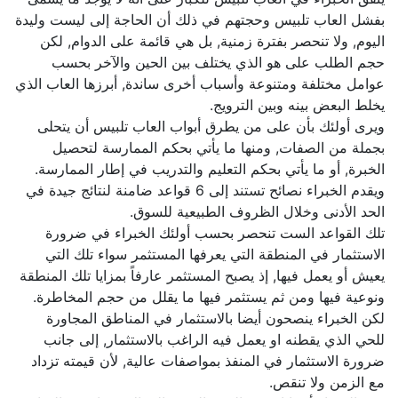
بفشل العاب تلبيس وحجتهم في ذلك أن الحاجة إلى ليست وليدة
اليوم, ولا تنحصر بفترة زمنية, بل هي قائمة على الدوام, لكن
حجم الطلب على هو الذي يختلف بين الحين والآخر بحسب
عوامل مختلفة ومتنوعة وأسباب أخرى ساندة, أبرزها العاب الذي
يخلط البعض بينه وبين الترويج.
ويرى أولئك بأن على من يطرق أبواب العاب تلبيس أن يتحلى
بجملة من الصفات, ومنها ما يأتي بحكم الممارسة لتحصيل
الخبرة, أو ما يأتي بحكم التعليم والتدريب في إطار الممارسة.
ويقدم الخبراء نصائح تستند إلى 6 قواعد ضامنة لنتائج جيدة في
الحد الأدنى وخلال الظروف الطبيعية للسوق.
تلك القواعد الست تنحصر بحسب أولئك الخبراء في ضرورة
الاستثمار في المنطقة التي يعرفها المستثمر سواء تلك التي
يعيش أو يعمل فيها, إذ يصبح المستثمر عارفاً بمزايا تلك المنطقة
ونوعية فيها ومن ثم يستثمر فيها ما يقلل من حجم المخاطرة.
لكن الخبراء ينصحون أيضا بالاستثمار في المناطق المجاورة
للحي الذي يقطنه او يعمل فيه الراغب بالاستثمار, إلى جانب
ضرورة الاستثمار في المنفذ بمواصفات عالية, لأن قيمته تزداد
مع الزمن ولا تنقص.