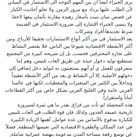
يرى الخبراء أيضا ان من المهم التوجه الى الاستثمار في المباني
لأن الطلب عليها يزداد مع مرور الزمن, ولا تخلو أحاديث الكبار
عن قصص مبان بنيت بأسعار زهيدة مقارنة بأثمان بيعها لاحقا.
ولا ينسى الخبراء الإشارة إلى ضرورة الاستثمار في القديمة
شرط تجديدها.أفراد وشركات
يعد الاستثمار في من أكثر أنواع الاستثمارات تحقيقا للأرباح, ومن
أكثر الأنشطة الاقتصادية شيوعا بين الناس, فلا يقتصر النشاط
على تجاره المحترفين فحسب, بل إن شريحة كبيرة من المجتمع
تستطيع توليد دخول جيدة عن طريق العاب تلبيس, وهم إما
متفرغون للعمل ي أو أنهم يستعينون به لتوليد دخل إضافي إلى
دخولهم الأصلية. إلا أن النشاط ي يعد من أكثر الأنشطة تعقيداً
وتداخلاً بين الكثير من المتغيرات والمعطيات, لكنها في عالمنا
العربي عامة وفي الخليج العربي بشكل خاص من أكثر القطاعات
أماناً واستقراراً.
هذه المحصلة لم تأت من فراغ, بقدر ما هي ثمرة لسيرورة
تاريخية عميقة الجذور, ولذلك فإن قوة الطلب في العاب تلبيس
للكبارة مدفوع بالأساس من عدة عوامل, أهمها الزيادة الكبيرة
في عدد السكان والطفرة الاقتصادية التي تعيشها المنطقة, فضلاً
عن توسع رقعة مساحة المدن مدعومة بنهضة عمرانية شاملة,