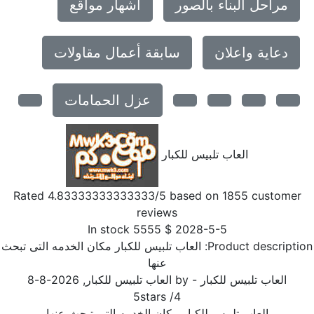
مراحل البناء بالصور
اشهار مواقع
دعاية واعلان
سابقة أعمال مقاولات
عزل الحمامات
العاب تلبيس للكبار
Rated
4.83333333333333
/5 based on
1855
customer
reviews
In stock
5555
$
2028-5-5
Product descriptio
العاب تلبيس للكبار مكان الخدمه التى تبحث
عنها
العاب تلبيس للكبار
- by
العاب تلبيس للكبار
,
2026-8-8
5
stars
/
4
العاب تلبيس للكبار مكان الخدمه التى تبحث عنها