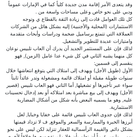
وقد يتعدى الأمر إقامة مدن جديدة كلياً كما في الإمارات عموماً
ودبي على نحو خاص وعلى مساحات واسعة من .
كل تلك العوامل قادت إلى زيادة الثقة بالقطاع ي وتوجه
الاستثمارات (المحلية والأجنبية) إليه بشكل هائل من الشركات
العملاقة التي تتمتع برساميل ضخمة ودراسات وأبحاث متقدمة
وامتيازات عديدة للتطوير والتشغيل.
لذلك فإن على المستثمر الجديد أن يدرك أن العاب تلبيس نوعان
كل منهما يشبه الثاني في كل شيء عدا عامل (الزمن), فهو
ينقسم إلى قسمين:
الأول (طويل الأجل) ويهدف إلى امتلاك التي يتوقع انتعاشها خلال
سنوات طويلة مقبلة أو امتلاك قائمة ومشغولة وتدر عائداً ثابتاً
سواء عبر تأجيرها أو تشغيلها, أما الثاني فهو العاب تلبيس (قصير
الأجل) ويهدف إلى بيع مباشرة بعد امتلاكه أو بعد إدخال تحسينات
عليه, وهو ما يسميه البعض بأنه شكل من أشكال المضاربة
الاستثمارية.
لذلك فإن جدوى العاب تلبيس قائمة على خفايا وخبايا, لعل
أبرزها الخبرة والممارسة والسعر والموقع, ف لا تزداد قيمتها
بشكل دائم, والقيمة الرأسمالية للعقار تتزايد لكن ليس على نحو
يومي, وليس غريباً أن نعلم بأن فلا ما يرتفع سعرها خلافاً لأخرى