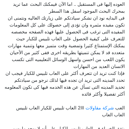
العوده إليها فى المستقبل .. اما الآن فيمكنك البحث عما تريد
بمحرك البحث الموجود اسفل هذا السطر
فى البدايه نود ان نشكر سيادتكم على زيارتك الغاليه ونتمنى ان
تكون مفيده مثمره وان تؤدى إلى حصولك على كل المعلومات
المفيده التى ترغب فى الحصول عليها فهذه الصفحه مخصصه
للتعرف على كيفية الحصول على العاب تلبيس للكبار حيث
يمكنك الإستمتاع كثيرا وتمضية وقت متميز معها وتنمية مهارات
متعدده قد لا يمكن تنميتها بطريقه اخرى ففى كثير من الأحيان
يكون اللعب من احسن واسهل الوسائل التعليميه التى تكسب
الانسان العديد من المهارات
فإذا كنت تريد ان تتعرف أكثر على العاب تلبيس للكبار فيجب ان
تحدد المدينه التى تريد ان تجده فيها لذلك نرجو من سيادتكم
تحديد المدينه التى تسأل عن هذه الخدمه فيها كى تكون المعلومه
أكثر تفصيلا وأكثر فائده
العب
شركة مقاولات
2lll العاب تلبيس للكبار العاب تلبيس
العاب العاب
يتفق الخبراء في العاب تلبيس للكبار على أنه لا يوجد ما يسمى