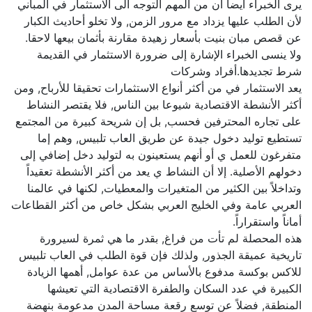
يرى الخبراء أيضا ان من المهم التوجه الى الاستثمار في المباني
لأن الطلب عليها يزداد مع مرور الزمن, ولا تخلو أحاديث الكبار
عن قصص مبان بنيت بأسعار زهيدة مقارنة بأثمان بيعها لاحقا.
ولا ينسى الخبراء الإشارة إلى ضرورة الاستثمار في القديمة
شرط تجديدها.أفراد وشركات
يعد الاستثمار في من أكثر أنواع الاستثمارات تحقيقا للأرباح, ومن
أكثر الأنشطة الاقتصادية شيوعا بين الناس, فلا يقتصر النشاط
على تجاره المحترفين فحسب, بل إن شريحة كبيرة من المجتمع
تستطيع توليد دخول جيدة عن طريق العاب تلبيس, وهم إما
متفرغون للعمل ي أو أنهم يستعينون به لتوليد دخل إضافي إلى
دخولهم الأصلية. إلا أن النشاط ي يعد من أكثر الأنشطة تعقيداً
وتداخلاً بين الكثير من المتغيرات والمعطيات, لكنها في عالمنا
العربي عامة وفي الخليج العربي بشكل خاص من أكثر القطاعات
أماناً واستقراراً.
هذه المحصلة لم تأت من فراغ, بقدر ما هي ثمرة لسيرورة
تاريخية عميقة الجذور, ولذلك فإن قوة الطلب في العاب تلبيس
للاكس بوكسة مدفوع بالأساس من عدة عوامل, أهمها الزيادة
الكبيرة في عدد السكان والطفرة الاقتصادية التي تعيشها
المنطقة, فضلاً عن توسع رقعة مساحة المدن مدعومة بنهضة