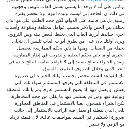
بوكس على أنه لا يوجد ما يسمى بفشل العاب تلبيس وحجتهم
في ذلك أن الحاجة إلى ليست وليدة اليوم, ولا تنحصر بفترة
زمنية, بل هي قائمة على الدوام, لكن حجم الطلب على هو الذي
يختلف بين الحين والآخر بحسب عوامل مختلفة ومتنوعة وأسباب
أخرى ساندة, أبرزها العاب الذي يخلط البعض بينه وبين الترويج.
ويرى أولئك بأن على من يطرق أبواب العاب تلبيس أن يتحلى
بجملة من الصفات, ومنها ما يأتي بحكم الممارسة لتحصيل
الخبرة, أو ما يأتي بحكم التعليم والتدريب في إطار الممارسة.
ويقدم الخبراء نصائح تستند إلى 6 قواعد ضامنة لنتائج جيدة في
الحد الأدنى وخلال الظروف الطبيعية للسوق.
تلك القواعد الست تنحصر بحسب أولئك الخبراء في ضرورة
الاستثمار في المنطقة التي يعرفها المستثمر سواء تلك التي
يعيش أو يعمل فيها, إذ يصبح المستثمر عارفاً بمزايا تلك المنطقة
ونوعية فيها ومن ثم يستثمر فيها ما يقلل من حجم المخاطرة.
لكن الخبراء ينصحون أيضا بالاستثمار في المناطق المجاورة
للحي الذي يقطنه او يعمل فيه الراغب بالاستثمار, إلى جانب
ضرورة الاستثمار في المنفذ بمواصفات عالية, لأن قيمته تزداد
مع الزمن ولا تنقص.