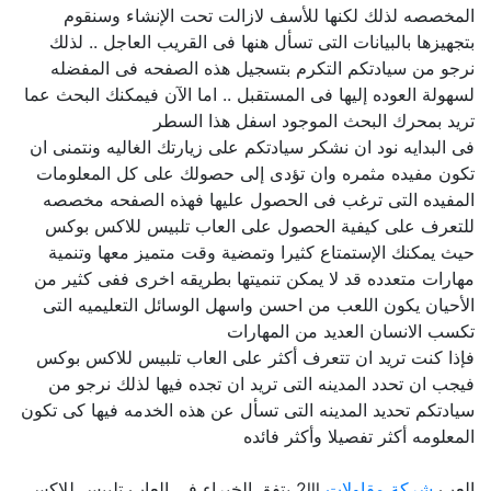
المخصصه لذلك لكنها للأسف لازالت تحت الإنشاء وسنقوم
بتجهيزها بالبيانات التى تسأل هنها فى القريب العاجل .. لذلك
نرجو من سيادتكم التكرم بتسجيل هذه الصفحه فى المفضله
لسهولة العوده إليها فى المستقبل .. اما الآن فيمكنك البحث عما
تريد بمحرك البحث الموجود اسفل هذا السطر
فى البدايه نود ان نشكر سيادتكم على زيارتك الغاليه ونتمنى ان
تكون مفيده مثمره وان تؤدى إلى حصولك على كل المعلومات
المفيده التى ترغب فى الحصول عليها فهذه الصفحه مخصصه
للتعرف على كيفية الحصول على العاب تلبيس للاكس بوكس
حيث يمكنك الإستمتاع كثيرا وتمضية وقت متميز معها وتنمية
مهارات متعدده قد لا يمكن تنميتها بطريقه اخرى ففى كثير من
الأحيان يكون اللعب من احسن واسهل الوسائل التعليميه التى
تكسب الانسان العديد من المهارات
فإذا كنت تريد ان تتعرف أكثر على العاب تلبيس للاكس بوكس
فيجب ان تحدد المدينه التى تريد ان تجده فيها لذلك نرجو من
سيادتكم تحديد المدينه التى تسأل عن هذه الخدمه فيها كى تكون
المعلومه أكثر تفصيلا وأكثر فائده
العب
شركة مقاولات
2lll يتفق الخبراء في العاب تلبيس للاكس