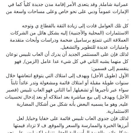
عمرانية شاملة, وقد يتعدى الأمر إقامة مدن جديدة كلياً كما في
الإمارات عموماً ودبي على نحو خاص وعلى مساحات واسعة من
.
كل تلك العوامل قادت إلى زيادة الثقة بالقطاع ي وتوجه
الاستثمارات (المحلية والأجنبية) إليه بشكل هائل من الشركات
العملاقة التي تتمتع برساميل ضخمة ودراسات وأبحاث متقدمة
وامتيازات عديدة للتطوير والتشغيل.
لذلك فإن على المستثمر الجديد أن يدرك أن العاب تلبيس نوعان
كل منهما يشبه الثاني في كل شيء عدا عامل (الزمن), فهو
ينقسم إلى قسمين:
الأول (طويل الأجل) ويهدف إلى امتلاك التي يتوقع انتعاشها خلال
سنوات طويلة مقبلة أو امتلاك قائمة ومشغولة وتدر عائداً ثابتاً
سواء عبر تأجيرها أو تشغيلها, أما الثاني فهو العاب تلبيس (قصير
الأجل) ويهدف إلى بيع مباشرة بعد امتلاكه أو بعد إدخال تحسينات
عليه, وهو ما يسميه البعض بأنه شكل من أشكال المضاربة
الاستثمارية.
لذلك فإن جدوى العاب تلبيس قائمة على خفايا وخبايا, لعل
أبرزها الخبرة والممارسة والسعر والموقع, ف لا تزداد قيمتها
بشكل دائم, والقيمة الرأسمالية للعقار تتزايد لكن ليس على نحو