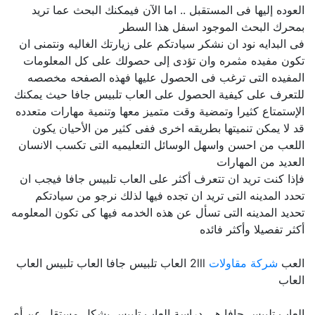
العوده إليها فى المستقبل .. اما الآن فيمكنك البحث عما تريد
بمحرك البحث الموجود اسفل هذا السطر
فى البدايه نود ان نشكر سيادتكم على زيارتك الغاليه ونتمنى ان
تكون مفيده مثمره وان تؤدى إلى حصولك على كل المعلومات
المفيده التى ترغب فى الحصول عليها فهذه الصفحه مخصصه
للتعرف على كيفية الحصول على العاب تلبيس جافا حيث يمكنك
الإستمتاع كثيرا وتمضية وقت متميز معها وتنمية مهارات متعدده
قد لا يمكن تنميتها بطريقه اخرى ففى كثير من الأحيان يكون
اللعب من احسن واسهل الوسائل التعليميه التى تكسب الانسان
العديد من المهارات
فإذا كنت تريد ان تتعرف أكثر على العاب تلبيس جافا فيجب ان
تحدد المدينه التى تريد ان تجده فيها لذلك نرجو من سيادتكم
تحديد المدينه التى تسأل عن هذه الخدمه فيها كى تكون المعلومه
أكثر تفصيلا وأكثر فائده
العب
شركة مقاولات
2lll العاب تلبيس جافا العاب تلبيس العاب
العاب
العاب تلبيس جافا هي دراسة العاب تلبيس بشكل مستقل عن أي