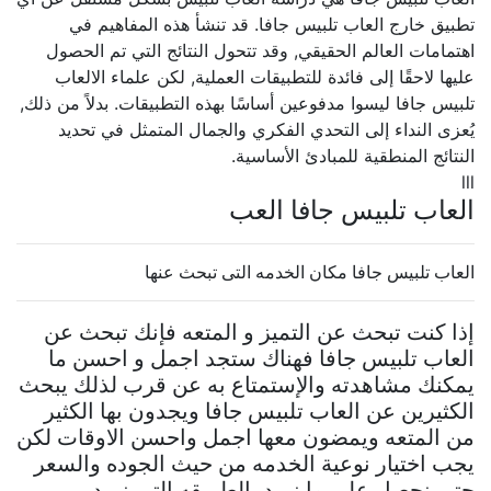
تطبيق خارج العاب تلبيس جافا. قد تنشأ هذه المفاهيم في
اهتمامات العالم الحقيقي, وقد تتحول النتائج التي تم الحصول
عليها لاحقًا إلى فائدة للتطبيقات العملية, لكن علماء الالعاب
تلبيس جافا ليسوا مدفوعين أساسًا بهذه التطبيقات. بدلاً من ذلك,
يُعزى النداء إلى التحدي الفكري والجمال المتمثل في تحديد
النتائج المنطقية للمبادئ الأساسية.
lll
العاب تلبيس جافا العب
العاب تلبيس جافا مكان الخدمه التى تبحث عنها
إذا كنت تبحث عن التميز و المتعه فإنك تبحث عن
العاب تلبيس جافا فهناك ستجد اجمل و احسن ما
يمكنك مشاهدته والإستمتاع به عن قرب لذلك يبحث
الكثيرين عن العاب تلبيس جافا ويجدون بها الكثير
من المتعه ويمضون معها اجمل واحسن الاوقات لكن
يجب اختيار نوعية الخدمه من حيث الجوده والسعر
حتى نحصل على ما نريد بالطريقه التى نريد ..