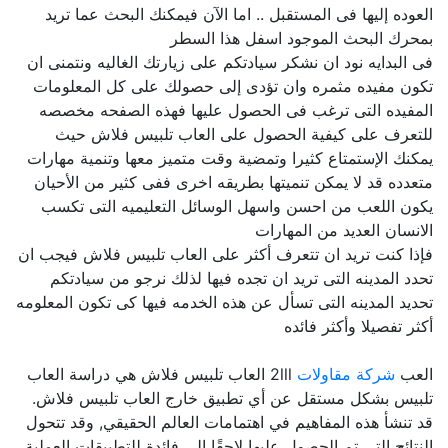
العوده إليها فى المستقبل .. اما الآن فيمكنك البحث عما تريد
بمحرك البحث الموجود اسفل هذا السطر
فى البدايه نود ان نشكر سيادتكم على زيارتك الغاليه ونتمنى ان
تكون مفيده مثمره وان تؤدى إلى حصولك على كل المعلومات
المفيده التى ترغب فى الحصول عليها فهذه الصفحه مخصصه
للتعرف على كيفية الحصول على العاب تلبيس فلاش حيث
يمكنك الإستمتاع كثيرا وتمضية وقت متميز معها وتنمية مهارات
متعدده قد لا يمكن تنميتها بطريقه اخرى ففى كثير من الأحيان
يكون اللعب من احسن واسهل الوسائل التعليميه التى تكسب
الانسان العديد من المهارات
فإذا كنت تريد ان تتعرف أكثر على العاب تلبيس فلاش فيجب ان
تحدد المدينه التى تريد ان تجده فيها لذلك نرجو من سيادتكم
تحديد المدينه التى تسأل عن هذه الخدمه فيها كى تكون المعلومه
أكثر تفصيلا وأكثر فائده
العب
شركة مقاولات
2lll العاب تلبيس فلاش هي دراسة العاب
تلبيس بشكل مستقل عن أي تطبيق خارج العاب تلبيس فلاش.
قد تنشأ هذه المفاهيم في اهتمامات العالم الحقيقي, وقد تتحول
النتائج التي تم الحصول عليها لاحقًا إلى فائدة للتطبيقات العملية,