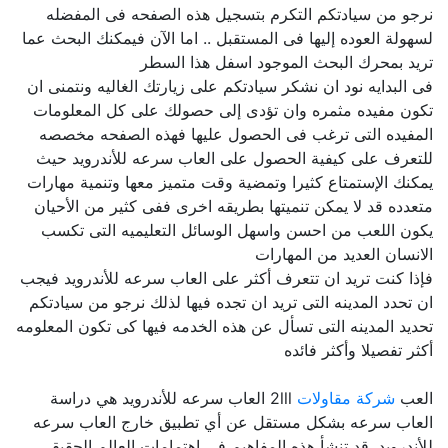
نرجو من سيادتكم التكرم بتسجيل هذه الصفحه فى المفضله
لسهولة العوده إليها فى المستقبل .. اما الآن فيمكنك البحث عما
تريد بمحرك البحث الموجود اسفل هذا السطر
فى البدايه نود ان نشكر سيادتكم على زيارتك الغاليه ونتمنى ان
تكون مفيده مثمره وان تؤدى إلى حصولك على كل المعلومات
المفيده التى ترغب فى الحصول عليها فهذه الصفحه مخصصه
للتعرف على كيفية الحصول على العاب سرعه للأندرويد حيث
يمكنك الإستمتاع كثيرا وتمضية وقت متميز معها وتنمية مهارات
متعدده قد لا يمكن تنميتها بطريقه اخرى ففى كثير من الأحيان
يكون اللعب من احسن واسهل الوسائل التعليميه التى تكسب
الانسان العديد من المهارات
فإذا كنت تريد ان تتعرف أكثر على العاب سرعه للأندرويد فيجب
ان تحدد المدينه التى تريد ان تجده فيها لذلك نرجو من سيادتكم
تحديد المدينه التى تسأل عن هذه الخدمه فيها كى تكون المعلومه
أكثر تفصيلا وأكثر فائده
العب
شركة مقاولات
2lll العاب سرعه للأندرويد هي دراسة
العاب سرعه بشكل مستقل عن أي تطبيق خارج العاب سرعه
للأندرويد. قد تنشأ هذه المفاهيم في اهتمامات العالم الحقيقي,