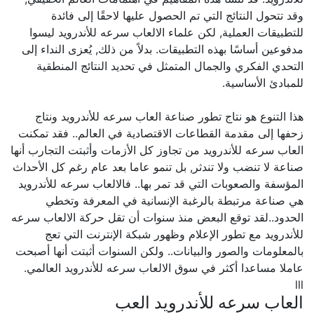
وقد تتحول النتائج التي تم الحصول عليها لاحقًا إلى فائدة
للتطبيقات العملية, لكن علماء الالعاب سرعه للأندرويد ليسوا
مدفوعين أساسًا بهذه التطبيقات. بدلاً من ذلك, يُعزى النداء إلى
التحدي الفكري والجمال المتمثل في تحديد النتائج المنطقية
للمبادئ الأساسية.
هذا التنوع هو نتاج تطور صناعة العاب سرعه للأندرويد ونتاج
زحفها إلى مقدمة القطاعات الاقتصادية في العالم.. فقد تمكنت
العاب سرعه للأندرويد من تجاوز كل الأزمات وأثبتت التجارب أنها
صناعة لا تنضب ولا تندثر, بل تنمو عاما بعد عام رغم كل الأحداث
المؤسفة والصعوبات التي قد تمر بها.. فالالعاب سرعه للأندرويد
هي صناعة مرتبطة بالرغبة الإنسانية في المعرفة وتخطي
الحدود..لقد توقع البعض منذ سنوات أن تقل حركة الالعاب سرعه
للأندرويد مع تطور الإعلام وظهور شبكة الإنترنت التي تعج
بالمعلومات والصور والبيانات.. ولكن السنوات أثبتت أنها أصبحت
عاملا مساعدا أكثر في سوق الالعاب سرعه للأندرويد العالمي.
lll
العاب سرعه للأندرويد العب