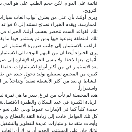
قائمة على الدوام, لكن حجم الطلب على هو الذي يخ
الترويج.
ويرى أولئك بأن على من يطرق أبواب العاب سيارات أ
الممارسة. ويقدم الخبراء نصائح تستند إلى 6 قواعد ضامنة لنتائج جيدة في الحد الأدنى وخلال الظروف الطبيعية للسوق.
تلك القواعد الست تنحصر بحسب أولئك الخبراء في ضر
تلك المنطقة ونوعية فيها ومن ثم يستثمر فيها ما ي
الراغب بالاستثمار, إلى جانب ضرورة الاستثمار في ا
يرى الخبراء أيضا ان من المهم التوجه الى الاستثما
بأثمان بيعها لاحقا. ولا ينسى الخبراء الإشارة إلى
يعد الاستثمار في من أكثر أنواع الاستثمارات تحقيق
كبيرة من المجتمع تستطيع توليد دخول جيدة عن طريق
النشاط ي يعد من أكثر الأنشطة تعقيداً وتداخلاً بي
واستقراراً.
هذه المحصلة لم تأت من فراغ, بقدر ما هي ثمرة لس
الزيادة الكبيرة في عدد السكان والطفرة الاقتصادي
جديدة كلياً كما في الإمارات عموماً ودبي على ن
كل تلك العوامل قادت إلى زيادة الثقة بالقطاع ي و
وأبحاث متقدمة وامتيازات عديدة للتطوير والتشغيل.
لذلك فإن على المستثمر الجديد أن يدرك أن العاب