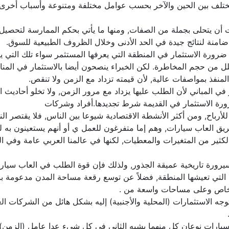
تلف بين الحين والآخر بحسب عوامل مختلفة ومتنوعة وأسباب أخرى سا
ن يتحلى بجملة من الصفات, ومنها ما يأتي بحكم الممارسة لتحصيل ال
ورة الاستثمار في المنطقة التي يعرفها المستثمر سواء تلك التي يعيش
قلل من حجم المخاطرة. لكن الخبراء ينصحون أيضا بالاستثمار في المن
لمنفذ بمواصفات عالية, لأن قيمته تزداد مع الزمن ولا تنقص.
ر في المباني لأن الطلب عليها يزداد مع مرور الزمن, ولا تخلو أحادي
 ضرورة الاستثمار في القديمة شرط تجديدها.أفراد وشركات
ا للأرباح, ومن أكثر الأنشطة الاقتصادية شيوعا بين الناس, فلا يقتص
 العاب سيارات, وهم إما متفرغون للعمل ي أو أنهم يستعينون به لتو
ن الكثير من المتغيرات والمعطيات, لكنها في عالمنا العربي عامة وفي 
يرورة تاريخية عميقة الجذور, ولذلك فإن قوة الطلب في العاب سيار
ة التي تعيشها المنطقة, فضلاً عن توسع رقعة مساحة المدن مدعومة بن
حو خاص وعلى مساحات واسعة من .
توجه الاستثمارات (المحلية والأجنبية) إليه بشكل هائل من الشركات 
 سيارات نوعان كل منهما يشبه الثاني في كل شيء عدا عامل (الزمن)