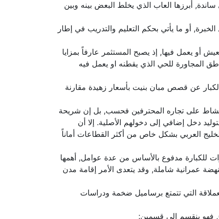
ندة, أبرزها العاب الذي يخلط البعض بينه وبين
خبرة, أو ما يأتي بحكم التعليم والتدريب في إطار
 أو يعمل فيها, إذ يصبح المستثمر عارفاً بمزايا
اطق المجاورة للحي الذي يقطنه او يعمل فيه
ث الكبار عن قصص مبان بنيت بأسعار زهيدة مقارنة
ر النشاط على تجاره المحترفين فحسب, بل إن شريحة
ليد دخل إضافي إلى دخولهم الأصلية. إلا أن
الخليج العربي بشكل خاص من أكثر القطاعات أماناً
ات للكبارة مدفوع بالأساس من عدة عوامل, أهمها
هضة عمرانية شاملة, وقد يتعدى الأمر إقامة مدن
العملاقة التي تتمتع برساميل ضخمة ودراسات
, فهو ينقسم إلى قسمين: