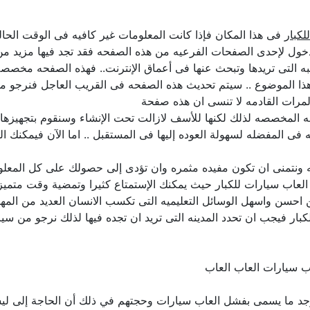
لكبار
فى هذا المكان فإذا كانت المعلومات غير كافيه فى الوقت الحالى
ول لإحدى الصفحات الفرعيه من هذه الصفحه فقد تجد فيها مزيد من ا
 التى تريدها وتبحث عنها فى أعماق الإنترنت.. فهذه الصفحه مخصصه 
ا الموضوع .. سيتم تحديث هذه الصفحه فى القريب العاجل فنرجو من
مرات القادمه لا تنسى ان هذه صفحة
 المخصصه لذلك لكنها للأسف لازالت تحت الإنشاء وسنقوم بتجهيزها با
فى المفضله لسهولة العوده إليها فى المستقبل .. اما الآن فيمكنك ا
ليه ونتمنى ان تكون مفيده مثمره وان تؤدى إلى حصولك على كل المعل
 سيارات للكبار حيث يمكنك الإستمتاع كثيرا وتمضية وقت متميز معه
احسن واسهل الوسائل التعليميه التى تكسب الانسان العديد من المه
بار فيجب ان تحدد المدينه التى تريد ان تجده فيها لذلك نرجو من سيا
يوجد ما يسمى بفشل العاب سيارات وحجتهم في ذلك أن الحاجة إلى ليست