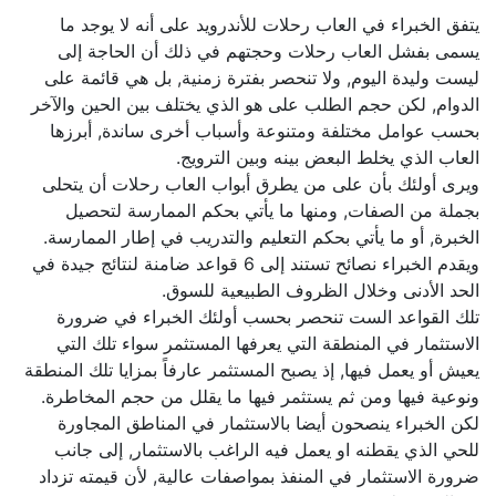
يتفق الخبراء في العاب رحلات للأندرويد على أنه لا يوجد ما
يسمى بفشل العاب رحلات وحجتهم في ذلك أن الحاجة إلى
ليست وليدة اليوم, ولا تنحصر بفترة زمنية, بل هي قائمة على
الدوام, لكن حجم الطلب على هو الذي يختلف بين الحين والآخر
بحسب عوامل مختلفة ومتنوعة وأسباب أخرى ساندة, أبرزها
العاب الذي يخلط البعض بينه وبين الترويج.
ويرى أولئك بأن على من يطرق أبواب العاب رحلات أن يتحلى
بجملة من الصفات, ومنها ما يأتي بحكم الممارسة لتحصيل
الخبرة, أو ما يأتي بحكم التعليم والتدريب في إطار الممارسة.
ويقدم الخبراء نصائح تستند إلى 6 قواعد ضامنة لنتائج جيدة في
الحد الأدنى وخلال الظروف الطبيعية للسوق.
تلك القواعد الست تنحصر بحسب أولئك الخبراء في ضرورة
الاستثمار في المنطقة التي يعرفها المستثمر سواء تلك التي
يعيش أو يعمل فيها, إذ يصبح المستثمر عارفاً بمزايا تلك المنطقة
ونوعية فيها ومن ثم يستثمر فيها ما يقلل من حجم المخاطرة.
لكن الخبراء ينصحون أيضا بالاستثمار في المناطق المجاورة
للحي الذي يقطنه او يعمل فيه الراغب بالاستثمار, إلى جانب
ضرورة الاستثمار في المنفذ بمواصفات عالية, لأن قيمته تزداد