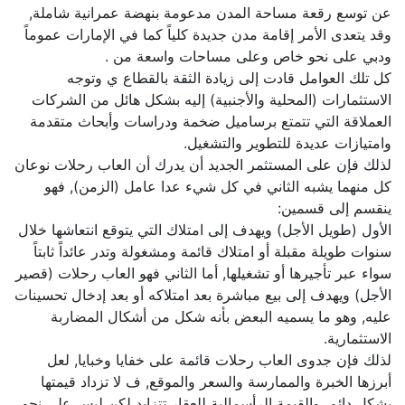
عن توسع رقعة مساحة المدن مدعومة بنهضة عمرانية شاملة,
وقد يتعدى الأمر إقامة مدن جديدة كلياً كما في الإمارات عموماً
ودبي على نحو خاص وعلى مساحات واسعة من .
كل تلك العوامل قادت إلى زيادة الثقة بالقطاع ي وتوجه
الاستثمارات (المحلية والأجنبية) إليه بشكل هائل من الشركات
العملاقة التي تتمتع برساميل ضخمة ودراسات وأبحاث متقدمة
وامتيازات عديدة للتطوير والتشغيل.
لذلك فإن على المستثمر الجديد أن يدرك أن العاب رحلات نوعان
كل منهما يشبه الثاني في كل شيء عدا عامل (الزمن), فهو
ينقسم إلى قسمين:
الأول (طويل الأجل) ويهدف إلى امتلاك التي يتوقع انتعاشها خلال
سنوات طويلة مقبلة أو امتلاك قائمة ومشغولة وتدر عائداً ثابتاً
سواء عبر تأجيرها أو تشغيلها, أما الثاني فهو العاب رحلات (قصير
الأجل) ويهدف إلى بيع مباشرة بعد امتلاكه أو بعد إدخال تحسينات
عليه, وهو ما يسميه البعض بأنه شكل من أشكال المضاربة
الاستثمارية.
لذلك فإن جدوى العاب رحلات قائمة على خفايا وخبايا, لعل
أبرزها الخبرة والممارسة والسعر والموقع, ف لا تزداد قيمتها
بشكل دائم, والقيمة الرأسمالية للعقار تتزايد لكن ليس على نحو