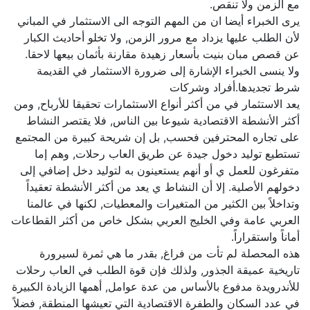
مع الزمن ولا تنقص.
يرى الخبراء أيضا ان من المهم التوجه الى الاستثمار في المباني
لأن الطلب عليها يزداد مع مرور الزمن, ولا تخلو أحاديث الكبار
عن قصص مبان بنيت بأسعار زهيدة مقارنة بأثمان بيعها لاحقا.
ولا ينسى الخبراء الإشارة إلى ضرورة الاستثمار في القديمة
شرط تجديدها.أفراد وشركات
يعد الاستثمار في من أكثر أنواع الاستثمارات تحقيقا للأرباح, ومن
أكثر الأنشطة الاقتصادية شيوعا بين الناس, فلا يقتصر النشاط
على تجاره المحترفين فحسب, بل إن شريحة كبيرة من المجتمع
تستطيع توليد دخول جيدة عن طريق العاب رحلات, وهم إما
متفرغون للعمل ي أو أنهم يستعينون به لتوليد دخل إضافي إلى
دخولهم الأصلية. إلا أن النشاط ي يعد من أكثر الأنشطة تعقيداً
وتداخلاً بين الكثير من المتغيرات والمعطيات, لكنها في عالمنا
العربي عامة وفي الخليج العربي بشكل خاص من أكثر القطاعات
أماناً واستقراراً.
هذه المحصلة لم تأت من فراغ, بقدر ما هي ثمرة لسيرورة
تاريخية عميقة الجذور, ولذلك فإن قوة الطلب في العاب رحلات
للأندرويدة مدفوع بالأساس من عدة عوامل, أهمها الزيادة الكبيرة
في عدد السكان والطفرة الاقتصادية التي تعيشها المنطقة, فضلاً