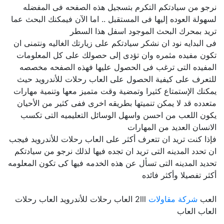
نرجو من سيادتكم التكرم بتسجيل هذه الصفحه فى المفضله
لسهولة العوده إليها فى المستقبل .. اما الآن فيمكنك البحث عما
تريد بمحرك البحث الموجود اسفل هذا السطر
فى البدايه نود ان نشكر سيادتكم على زيارتك الغاليه ونتمنى ان
تكون مفيده مثمره وان تؤدى إلى حصولك على كل المعلومات
المفيده التى ترغب فى الحصول عليها فهذه الصفحه مخصصه
للتعرف على كيفية الحصول على العاب رحلات للأندرويد حيث
يمكنك الإستمتاع كثيرا وتمضية وقت متميز معها وتنمية مهارات
متعدده قد لا يمكن تنميتها بطريقه اخرى ففى كثير من الأحيان
يكون اللعب من احسن واسهل الوسائل التعليميه التى تكسب
الانسان العديد من المهارات
فإذا كنت تريد ان تتعرف أكثر على العاب رحلات للأندرويد فيجب
ان تحدد المدينه التى تريد ان تجده فيها لذلك نرجو من سيادتكم
تحديد المدينه التى تسأل عن هذه الخدمه فيها كى تكون المعلومه
أكثر تفصيلا وأكثر فائده
العب
شركة مقاولات
2lll العاب رحلات للأندرويد العاب رحلات
العاب العاب