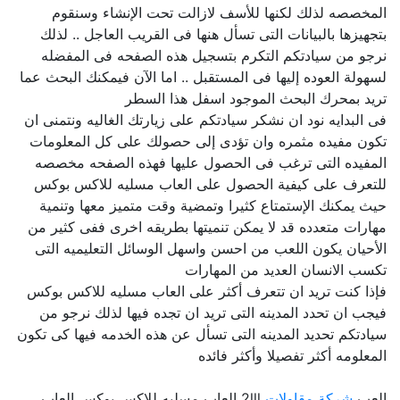
المخصصه لذلك لكنها للأسف لازالت تحت الإنشاء وسنقوم
بتجهيزها بالبيانات التى تسأل هنها فى القريب العاجل .. لذلك
نرجو من سيادتكم التكرم بتسجيل هذه الصفحه فى المفضله
لسهولة العوده إليها فى المستقبل .. اما الآن فيمكنك البحث عما
تريد بمحرك البحث الموجود اسفل هذا السطر
فى البدايه نود ان نشكر سيادتكم على زيارتك الغاليه ونتمنى ان
تكون مفيده مثمره وان تؤدى إلى حصولك على كل المعلومات
المفيده التى ترغب فى الحصول عليها فهذه الصفحه مخصصه
للتعرف على كيفية الحصول على العاب مسليه للاكس بوكس
حيث يمكنك الإستمتاع كثيرا وتمضية وقت متميز معها وتنمية
مهارات متعدده قد لا يمكن تنميتها بطريقه اخرى ففى كثير من
الأحيان يكون اللعب من احسن واسهل الوسائل التعليميه التى
تكسب الانسان العديد من المهارات
فإذا كنت تريد ان تتعرف أكثر على العاب مسليه للاكس بوكس
فيجب ان تحدد المدينه التى تريد ان تجده فيها لذلك نرجو من
سيادتكم تحديد المدينه التى تسأل عن هذه الخدمه فيها كى تكون
المعلومه أكثر تفصيلا وأكثر فائده
العب
شركة مقاولات
2lll العاب مسليه للاكس بوكس العاب