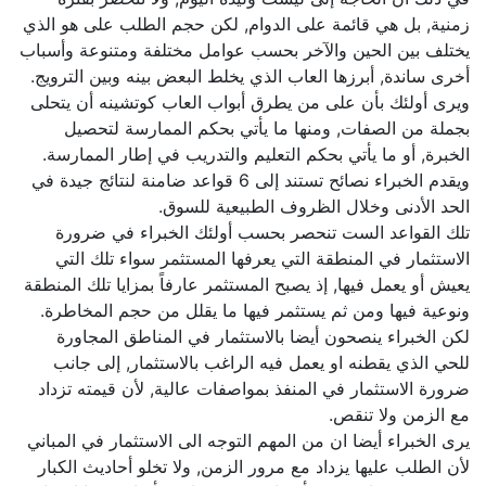
زمنية, بل هي قائمة على الدوام, لكن حجم الطلب على هو الذي
يختلف بين الحين والآخر بحسب عوامل مختلفة ومتنوعة وأسباب
أخرى ساندة, أبرزها العاب الذي يخلط البعض بينه وبين الترويج.
ويرى أولئك بأن على من يطرق أبواب العاب كوتشينه أن يتحلى
بجملة من الصفات, ومنها ما يأتي بحكم الممارسة لتحصيل
الخبرة, أو ما يأتي بحكم التعليم والتدريب في إطار الممارسة.
ويقدم الخبراء نصائح تستند إلى 6 قواعد ضامنة لنتائج جيدة في
الحد الأدنى وخلال الظروف الطبيعية للسوق.
تلك القواعد الست تنحصر بحسب أولئك الخبراء في ضرورة
الاستثمار في المنطقة التي يعرفها المستثمر سواء تلك التي
يعيش أو يعمل فيها, إذ يصبح المستثمر عارفاً بمزايا تلك المنطقة
ونوعية فيها ومن ثم يستثمر فيها ما يقلل من حجم المخاطرة.
لكن الخبراء ينصحون أيضا بالاستثمار في المناطق المجاورة
للحي الذي يقطنه او يعمل فيه الراغب بالاستثمار, إلى جانب
ضرورة الاستثمار في المنفذ بمواصفات عالية, لأن قيمته تزداد
مع الزمن ولا تنقص.
يرى الخبراء أيضا ان من المهم التوجه الى الاستثمار في المباني
لأن الطلب عليها يزداد مع مرور الزمن, ولا تخلو أحاديث الكبار