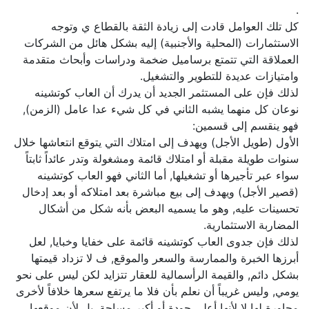
.
كل تلك العوامل قادت إلى زيادة الثقة بالقطاع ي وتوجه
الاستثمارات (المحلية والأجنبية) إليه بشكل هائل من الشركات
العملاقة التي تتمتع برساميل ضخمة ودراسات وأبحاث متقدمة
وامتيازات عديدة للتطوير والتشغيل.
لذلك فإن على المستثمر الجديد أن يدرك أن العاب كوتشينه
نوعان كل منهما يشبه الثاني في كل شيء عدا عامل (الزمن),
فهو ينقسم إلى قسمين:
الأول (طويل الأجل) ويهدف إلى امتلاك التي يتوقع انتعاشها خلال
سنوات طويلة مقبلة أو امتلاك قائمة ومشغولة وتدر عائداً ثابتاً
سواء عبر تأجيرها أو تشغيلها, أما الثاني فهو العاب كوتشينه
(قصير الأجل) ويهدف إلى بيع مباشرة بعد امتلاكه أو بعد إدخال
تحسينات عليه, وهو ما يسميه البعض بأنه شكل من أشكال
المضاربة الاستثمارية.
لذلك فإن جدوى العاب كوتشينه قائمة على خفايا وخبايا, لعل
أبرزها الخبرة والممارسة والسعر والموقع, ف لا تزداد قيمتها
بشكل دائم, والقيمة الرأسمالية للعقار تتزايد لكن ليس على نحو
يومي, وليس غريباً أن نعلم بأن فلا ما يرتفع سعرها خلافاً لأخرى
مجاورة لها لا لأنها أعلى جودة أو أكبر مساحة, بل لأن موقعها