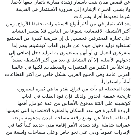
عن قصص مبان بنيت بأسعار زهيدة مقارنة بأثمان بيعها لاحقا.
ولا ينسى الخبراء الإشارة إلى ضرورة الاستثمار في القديمة
شرط تجديدها.أفراد وشركات
يعد الاستثمار في من أكثر أنواع الاستثمارات تحقيقا للأرباح, ومن
أكثر الأنشطة الاقتصادية شيوعا بين الناس, فلا يقتصر النشاط
على تجاره المحترفين فحسب, بل إن شريحة كبيرة من المجتمع
تستطيع توليد دخول جيدة عن طريق العاب كوتشينه, وهم إما
متفرغون للعمل ي أو أنهم يستعينون به لتوليد دخل إضافي إلى
دخولهم الأصلية. إلا أن النشاط ي يعد من أكثر الأنشطة تعقيداً
وتداخلاً بين الكثير من المتغيرات والمعطيات, لكنها في عالمنا
العربي عامة وفي الخليج العربي بشكل خاص من أكثر القطاعات
أماناً واستقراراً.
هذه المحصلة لم تأت من فراغ, بقدر ما هي ثمرة لسيرورة
تاريخية عميقة الجذور, ولذلك فإن قوة الطلب في العاب
كوتشينه علي النتة مدفوع بالأساس من عدة عوامل, أهمها
الزيادة الكبيرة في عدد السكان والطفرة الاقتصادية التي تعيشها
المنطقة, فضلاً عن توسع رقعة مساحة المدن مدعومة بنهضة
عمرانية شاملة, وقد يتعدى الأمر إقامة مدن جديدة كلياً كما في
الإمارات عموماً ودبي على نحو خاص وعلى مساحات واسعة من