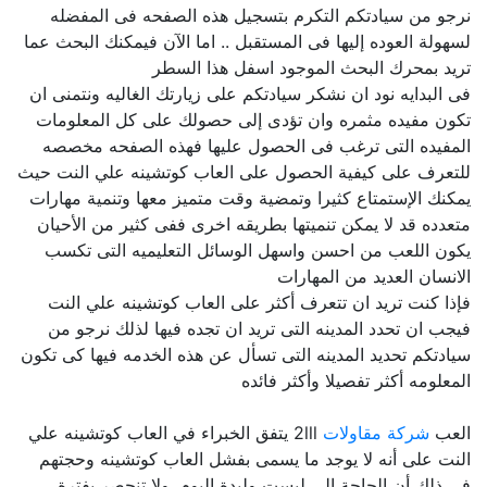
نرجو من سيادتكم التكرم بتسجيل هذه الصفحه فى المفضله
لسهولة العوده إليها فى المستقبل .. اما الآن فيمكنك البحث عما
تريد بمحرك البحث الموجود اسفل هذا السطر
فى البدايه نود ان نشكر سيادتكم على زيارتك الغاليه ونتمنى ان
تكون مفيده مثمره وان تؤدى إلى حصولك على كل المعلومات
المفيده التى ترغب فى الحصول عليها فهذه الصفحه مخصصه
للتعرف على كيفية الحصول على العاب كوتشينه علي النت حيث
يمكنك الإستمتاع كثيرا وتمضية وقت متميز معها وتنمية مهارات
متعدده قد لا يمكن تنميتها بطريقه اخرى ففى كثير من الأحيان
يكون اللعب من احسن واسهل الوسائل التعليميه التى تكسب
الانسان العديد من المهارات
فإذا كنت تريد ان تتعرف أكثر على العاب كوتشينه علي النت
فيجب ان تحدد المدينه التى تريد ان تجده فيها لذلك نرجو من
سيادتكم تحديد المدينه التى تسأل عن هذه الخدمه فيها كى تكون
المعلومه أكثر تفصيلا وأكثر فائده
العب
شركة مقاولات
2lll يتفق الخبراء في العاب كوتشينه علي
النت على أنه لا يوجد ما يسمى بفشل العاب كوتشينه وحجتهم
في ذلك أن الحاجة إلى ليست وليدة اليوم, ولا تنحصر بفترة