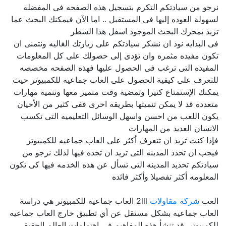
نرجو من سيادتكم التكرم بتسجيل هذه الصفحه فى المفضله
لسهولة العوده إليها فى المستقبل .. اما الآن فيمكنك البحث عما
تريد بمحرك البحث الموجود اسفل هذا السطر
فى البدايه نود ان نشكر سيادتكم على زيارتك الغاليه ونتمنى ان
تكون مفيده مثمره وان تؤدى إلى حصولك على كل المعلومات
المفيده التى ترغب فى الحصول عليها فهذه الصفحه مخصصه
للتعرف على كيفية الحصول على العاب جماعيه للكمبيوتر حيث
يمكنك الإستمتاع كثيرا وتمضية وقت متميز معها وتنمية مهارات
متعدده قد لا يمكن تنميتها بطريقه اخرى ففى كثير من الأحيان
يكون اللعب من احسن واسهل الوسائل التعليميه التى تكسب
الانسان العديد من المهارات
فإذا كنت تريد ان تتعرف أكثر على العاب جماعيه للكمبيوتر
فيجب ان تحدد المدينه التى تريد ان تجده فيها لذلك نرجو من
سيادتكم تحديد المدينه التى تسأل عن هذه الخدمه فيها كى تكون
المعلومه أكثر تفصيلا وأكثر فائده
العب
شركة مقاولات
2lll العاب جماعيه للكمبيوتر هي دراسة
العاب جماعيه بشكل مستقل عن أي تطبيق خارج العاب جماعيه
للكمبيوتر. قد تنشأ هذه المفاهيم في اهتمامات العالم الحقيقي,