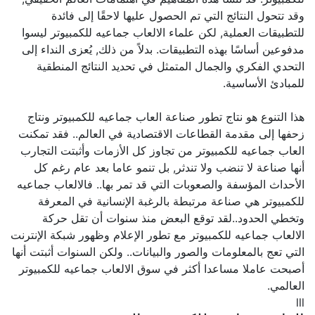
وقد تتحول النتائج التي تم الحصول عليها لاحقًا إلى فائدة
للتطبيقات العملية, لكن علماء الالعاب جماعيه للكمبيوتر ليسوا
مدفوعين أساسًا بهذه التطبيقات. بدلاً من ذلك, يُعزى النداء إلى
التحدي الفكري والجمال المتمثل في تحديد النتائج المنطقية
للمبادئ الأساسية.
هذا التنوع هو نتاج تطور صناعة العاب جماعيه للكمبيوتر ونتاج
زحفها إلى مقدمة القطاعات الاقتصادية في العالم.. فقد تمكنت
العاب جماعيه للكمبيوتر من تجاوز كل الأزمات وأثبتت التجارب
أنها صناعة لا تنضب ولا تندثر, بل تنمو عاما بعد عام رغم كل
الأحداث المؤسفة والصعوبات التي قد تمر بها.. فالالعاب جماعيه
للكمبيوتر هي صناعة مرتبطة بالرغبة الإنسانية في المعرفة
وتخطي الحدود..لقد توقع البعض منذ سنوات أن تقل حركة
الالعاب جماعيه للكمبيوتر مع تطور الإعلام وظهور شبكة الإنترنت
التي تعج بالمعلومات والصور والبيانات.. ولكن السنوات أثبتت أنها
أصبحت عاملا مساعدا أكثر في سوق الالعاب جماعيه للكمبيوتر
العالمي.
lll