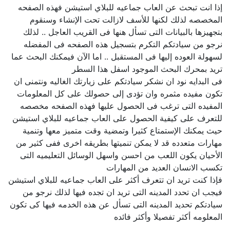
إذا انت تبحث عن العاب جماعيه للبلاي استيشن فهذه الصفحه
المخصصه لذلك لكنها للأسف لازالت تحت الإنشاء وسنقوم
بتجهيزها بالبيانات التى تسأل هنها فى القريب العاجل .. لذلك
نرجو من سيادتكم التكرم بتسجيل هذه الصفحه فى المفضله
لسهولة العوده إليها فى المستقبل .. اما الآن فيمكنك البحث عما
تريد بمحرك البحث الموجود اسفل هذا السطر
فى البدايه نود ان نشكر سيادتكم على زيارتك الغاليه ونتمنى ان
تكون مفيده مثمره وان تؤدى إلى حصولك على كل المعلومات
المفيده التى ترغب فى الحصول عليها فهذه الصفحه مخصصه
للتعرف على كيفية الحصول على العاب جماعيه للبلاي استيشن
حيث يمكنك الإستمتاع كثيرا وتمضية وقت متميز معها وتنمية
مهارات متعدده قد لا يمكن تنميتها بطريقه اخرى ففى كثير من
الأحيان يكون اللعب من احسن واسهل الوسائل التعليميه التى
تكسب الانسان العديد من المهارات
فإذا كنت تريد ان تتعرف أكثر على العاب جماعيه للبلاي استيشن
فيجب ان تحدد المدينه التى تريد ان تجده فيها لذلك نرجو من
سيادتكم تحديد المدينه التى تسأل عن هذه الخدمه فيها كى تكون
المعلومه أكثر تفصيلا وأكثر فائده