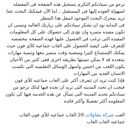
نرجو من سيادتكم التكرم بتسجيل هذه الصفحه فى المفضله
لسهولة العوده إليها فى المستقبل .. اما الآن فيمكنك البحث عما
تريد بمحرك البحث الموجود اسفل هذا السطر
فى البدايه نود ان نشكر سيادتكم على زيارتك الغاليه ونتمنى ان
تكون مفيده مثمره وان تؤدى إلى حصولك على كل المعلومات
المفيده التى ترغب فى الحصول عليها فهذه الصفحه مخصصه
للتعرف على كيفية الحصول على العاب جماعيه للآي فون حيث
يمكنك الإستمتاع كثيرا وتمضية وقت متميز معها وتنمية مهارات
متعدده قد لا يمكن تنميتها بطريقه اخرى ففى كثير من الأحيان
يكون اللعب من احسن واسهل الوسائل التعليميه التى تكسب
الانسان العديد من المهارات
فإذا كنت تريد ان تتعرف أكثر على العاب جماعيه للآي فون
فيجب ان تحدد المدينه التى تريد ان تجده فيها لذلك نرجو من
سيادتكم تحديد المدينه التى تسأل عن هذه الخدمه فيها كى تكون
المعلومه أكثر تفصيلا وأكثر فائده
العب
شركة مقاولات
2lll العاب جماعيه للآي فون العاب
جماعيه العاب العاب