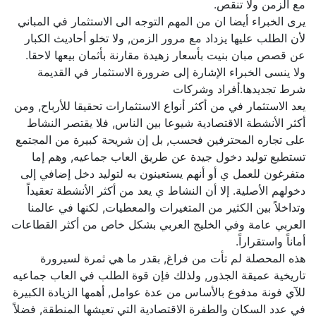
مع الزمن ولا تنقص.
يرى الخبراء أيضا ان من المهم التوجه الى الاستثمار في المباني
لأن الطلب عليها يزداد مع مرور الزمن, ولا تخلو أحاديث الكبار
عن قصص مبان بنيت بأسعار زهيدة مقارنة بأثمان بيعها لاحقا.
ولا ينسى الخبراء الإشارة إلى ضرورة الاستثمار في القديمة
شرط تجديدها.أفراد وشركات
يعد الاستثمار في من أكثر أنواع الاستثمارات تحقيقا للأرباح, ومن
أكثر الأنشطة الاقتصادية شيوعا بين الناس, فلا يقتصر النشاط
على تجاره المحترفين فحسب, بل إن شريحة كبيرة من المجتمع
تستطيع توليد دخول جيدة عن طريق العاب جماعيه, وهم إما
متفرغون للعمل ي أو أنهم يستعينون به لتوليد دخل إضافي إلى
دخولهم الأصلية. إلا أن النشاط ي يعد من أكثر الأنشطة تعقيداً
وتداخلاً بين الكثير من المتغيرات والمعطيات, لكنها في عالمنا
العربي عامة وفي الخليج العربي بشكل خاص من أكثر القطاعات
أماناً واستقراراً.
هذه المحصلة لم تأت من فراغ, بقدر ما هي ثمرة لسيرورة
تاريخية عميقة الجذور, ولذلك فإن قوة الطلب في العاب جماعيه
للآي فونة مدفوع بالأساس من عدة عوامل, أهمها الزيادة الكبيرة
في عدد السكان والطفرة الاقتصادية التي تعيشها المنطقة, فضلاً