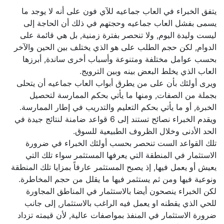
يتفق الخبراء في العاب جماعيه للآي فون على أنه لا يوجد ما
يسمى بفشل العاب جماعيه وحجتهم في ذلك أن الحاجة إلى
ليست وليدة اليوم, ولا تنحصر بفترة زمنية, بل هي قائمة على
الدوام, لكن حجم الطلب على هو الذي يختلف بين الحين والآخر
بحسب عوامل مختلفة ومتنوعة وأسباب أخرى ساندة, أبرزها
العاب الذي يخلط البعض بينه وبين الترويج.
ويرى أولئك بأن على من يطرق أبواب العاب جماعيه أن يتحلى
بجملة من الصفات, ومنها ما يأتي بحكم الممارسة لتحصيل
الخبرة, أو ما يأتي بحكم التعليم والتدريب في إطار الممارسة.
ويقدم الخبراء نصائح تستند إلى 6 قواعد ضامنة لنتائج جيدة في
الحد الأدنى وخلال الظروف الطبيعية للسوق.
تلك القواعد الست تنحصر بحسب أولئك الخبراء في ضرورة
الاستثمار في المنطقة التي يعرفها المستثمر سواء تلك التي
يعيش أو يعمل فيها, إذ يصبح المستثمر عارفاً بمزايا تلك المنطقة
ونوعية فيها ومن ثم يستثمر فيها ما يقلل من حجم المخاطرة.
لكن الخبراء ينصحون أيضا بالاستثمار في المناطق المجاورة
للحي الذي يقطنه او يعمل فيه الراغب بالاستثمار, إلى جانب
ضرورة الاستثمار في المنفذ بمواصفات عالية, لأن قيمته تزداد