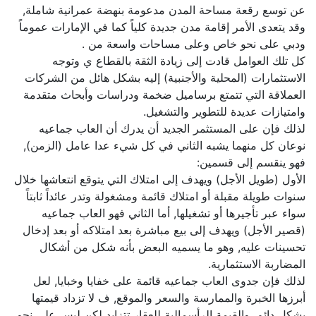
عن توسع رقعة مساحة المدن مدعومة بنهضة عمرانية شاملة,
وقد يتعدى الأمر إقامة مدن جديدة كلياً كما في الإمارات عموماً
ودبي على نحو خاص وعلى مساحات واسعة من .
كل تلك العوامل قادت إلى زيادة الثقة بالقطاع ي وتوجه
الاستثمارات (المحلية والأجنبية) إليه بشكل هائل من الشركات
العملاقة التي تتمتع برساميل ضخمة ودراسات وأبحاث متقدمة
وامتيازات عديدة للتطوير والتشغيل.
لذلك فإن على المستثمر الجديد أن يدرك أن العاب جماعيه
نوعان كل منهما يشبه الثاني في كل شيء عدا عامل (الزمن),
فهو ينقسم إلى قسمين:
الأول (طويل الأجل) ويهدف إلى امتلاك التي يتوقع انتعاشها خلال
سنوات طويلة مقبلة أو امتلاك قائمة ومشغولة وتدر عائداً ثابتاً
سواء عبر تأجيرها أو تشغيلها, أما الثاني فهو العاب جماعيه
(قصير الأجل) ويهدف إلى بيع مباشرة بعد امتلاكه أو بعد إدخال
تحسينات عليه, وهو ما يسميه البعض بأنه شكل من أشكال
المضاربة الاستثمارية.
لذلك فإن جدوى العاب جماعيه قائمة على خفايا وخبايا, لعل
أبرزها الخبرة والممارسة والسعر والموقع, ف لا تزداد قيمتها
بشكل دائم, والقيمة الرأسمالية للعقار تتزايد لكن ليس على نحو