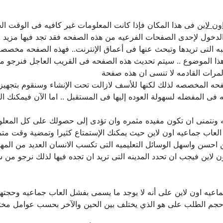
ون لاين
فى هذا المكان فإذا كانت المعلومات غير كافيه فى الوقت الح
لدخول لإحدى الصفحات الفرعيه من هذه الصفحه فقد تجد فيها مزيد م
 التى تريدها وتبحث عنها فى أعماق الإنترنت.. فهذه الصفحه مخصصه 
ا الموضوع .. سيتم تحديث هذه الصفحه فى القريب العاجل فنرجو من
مرات القادمه لا تنسى ان هذه صفحة
حه المخصصه لذلك لكنها للأسف لازالت تحت الإنشاء وسنقوم بتجهيزها 
فى المفضله لسهولة العوده إليها فى المستقبل .. اما الآن فيمكنك ا
ليه ونتمنى ان تكون مفيده مثمره وان تؤدى إلى حصولك على كل المعل
 جماعيه اون لاين حيث يمكنك الإستمتاع كثيرا وتمضية وقت متميز م
احسن واسهل الوسائل التعليميه التى تكسب الانسان العديد من المه
 لاين فيجب ان تحدد المدينه التى تريد ان تجده فيها لذلك نرجو من س
ب جماعيه اون لاين على أنه لا يوجد ما يسمى بفشل العاب جماعيه وحجته
 حجم الطلب على هو الذي يختلف بين الحين والآخر بحسب عوامل مختل