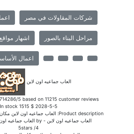
شركات المقاولات في مصر
اعما
مراحل البناء بالصور
اشهار مواقع
اعمال الأساس
العاب جماعيه اون لاين
714286
/5 based on
11215
customer reviews
In stock
1515
$
2028-5-5
Product description:
العاب جماعيه اون لاين مكان 
العاب جماعيه اون لاين
- by
العاب جماعيه اون 
5
stars
/
4