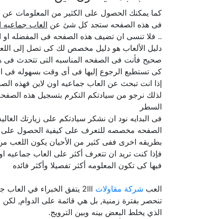
كما يمكنك الحصول على الكثير من المعلومات عن
فى هذه الصفحه ستجد كل شئ عن
العاب جماعيه ا
.. فلا تنسى ان تضيف هذه الصفحه فى المفضله او ا
دليل الألعاب هو دليل مخصص لك كى تصل إلى اللعبه
صحيح فأنت فى الصفحه المناسبه التى تتحدث فى هذ
كى تستطيع الرجوع إليها فى أى وقت بسهوله فى ال
إذا انت تبحث عن العاب جماعيه اون لاين فهذه الصف
لذلك نرجو من سيادتكم التكرم بتسجيل هذه الصفحه 
السطر
فى البدايه نود ان نشكر سيادتكم على زيارتك الغا
الصفحه مخصصه للتعرف على كيفية الحصول على العاب
بطريقه اخرى ففى كثير من الأحيان يكون اللعب من 
فإذا كنت تريد ان تتعرف أكثر على العاب جماعيه اون
فيها كى تكون المعلومه أكثر تفصيلا وأكثر فائده
العب
شركة مقاولات
2lll يتفق الخبراء في العا
تنحصر بفترة زمنية, بل هي قائمة على الدوام, لكن
الذي يخلط البعض بينه وبين الترويج.