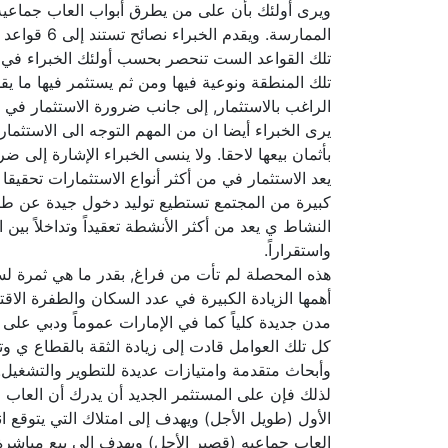
ويرى أولئك بأن على من يطرق أبواب العاب جماعيه أ
الممارسة. ويقدم الخبراء نصائح تستند إلى 6 قواعد ضامنة لنتائج جيدة في الحد الأدنى وخلال الظروف الطبيعية للسوق.
تلك القواعد الست تنحصر بحسب أولئك الخبراء في ضر
تلك المنطقة ونوعية فيها ومن ثم يستثمر فيها ما ي
الراغب بالاستثمار, إلى جانب ضرورة الاستثمار في ا
يرى الخبراء أيضا ان من المهم التوجه الى الاستثما
بأثمان بيعها لاحقا. ولا ينسى الخبراء الإشارة إلى
يعد الاستثمار في من أكثر أنواع الاستثمارات تحقيق
كبيرة من المجتمع تستطيع توليد دخول جيدة عن طريق
النشاط ي يعد من أكثر الأنشطة تعقيداً وتداخلاً بي
واستقراراً.
هذه المحصلة لم تأت من فراغ, بقدر ما هي ثمرة لس
أهمها الزيادة الكبيرة في عدد السكان والطفرة الا
مدن جديدة كلياً كما في الإمارات عموماً ودبي ع
كل تلك العوامل قادت إلى زيادة الثقة بالقطاع ي و
وأبحاث متقدمة وامتيازات عديدة للتطوير والتشغيل.
لذلك فإن على المستثمر الجديد أن يدرك أن العاب
الأول (طويل الأجل) ويهدف إلى امتلاك التي يتوقع انت
العاب جماعيه (قصير الأجل) ويهدف إلى بيع مباشرة 