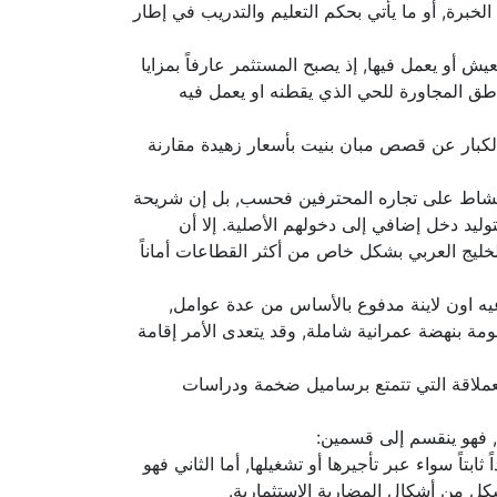
برة, أو ما يأتي بحكم التعليم والتدريب في إطار
 أو يعمل فيها, إذ يصبح المستثمر عارفاً بمزايا
اطق المجاورة للحي الذي يقطنه او يعمل فيه
ث الكبار عن قصص مبان بنيت بأسعار زهيدة مقارنة
ر النشاط على تجاره المحترفين فحسب, بل إن شريحة
ليد دخل إضافي إلى دخولهم الأصلية. إلا أن
الخليج العربي بشكل خاص من أكثر القطاعات أماناً
يه اون لاينة مدفوع بالأساس من عدة عوامل,
مة بنهضة عمرانية شاملة, وقد يتعدى الأمر إقامة
العملاقة التي تتمتع برساميل ضخمة ودراسات
, فهو ينقسم إلى قسمين:
تاً سواء عبر تأجيرها أو تشغيلها, أما الثاني فهو
شكل من أشكال المضاربة الاستثمارية.