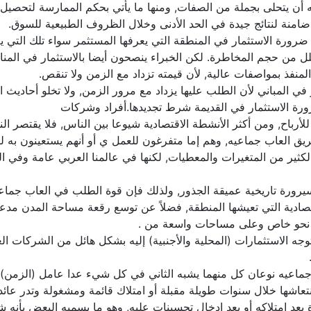
ن يتحلى بجملة من الصفات, ومنها ما يأتي بحكم الممارسة لتحصيل الخ
ورة الاستثمار في المنطقة التي يعرفها المستثمر سواء تلك التي يعيش
قلل من حجم المخاطرة. لكن الخبراء ينصحون أيضا بالاستثمار في المن
لمنفذ بمواصفات عالية, لأن قيمته تزداد مع الزمن ولا تنقص.
ر في المباني لأن الطلب عليها يزداد مع مرور الزمن, ولا تخلو أحادي
 ضرورة الاستثمار في القديمة شرط تجديدها.أفراد وشركات
ا للأرباح, ومن أكثر الأنشطة الاقتصادية شيوعا بين الناس, فلا يقتص
 العاب جماعيه, وهم إما متفرغون للعمل ي أو أنهم يستعينون به لتو
ن الكثير من المتغيرات والمعطيات, لكنها في عالمنا العربي عامة وفي 
يرورة تاريخية عميقة الجذور, ولذلك فإن قوة الطلب في العاب جماع
قتصادية التي تعيشها المنطقة, فضلاً عن توسع رقعة مساحة المدن مدعو
لى نحو خاص وعلى مساحات واسعة من .
توجه الاستثمارات (المحلية والأجنبية) إليه بشكل هائل من الشركات 
 جماعيه نوعان كل منهما يشبه الثاني في كل شيء عدا عامل (الزمن)
عاشها خلال سنوات طويلة مقبلة أو امتلاك قائمة ومشغولة وتدر عائداً ثاب
بعد امتلاكه أو بعد إدخال تحسينات عليه, وهو ما يسميه البعض بأنه 