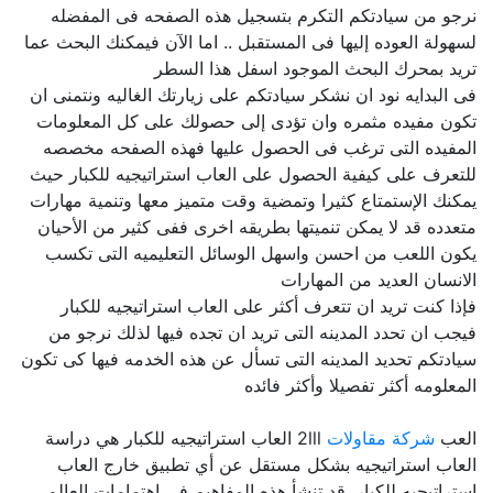
نرجو من سيادتكم التكرم بتسجيل هذه الصفحه فى المفضله
لسهولة العوده إليها فى المستقبل .. اما الآن فيمكنك البحث عما
تريد بمحرك البحث الموجود اسفل هذا السطر
فى البدايه نود ان نشكر سيادتكم على زيارتك الغاليه ونتمنى ان
تكون مفيده مثمره وان تؤدى إلى حصولك على كل المعلومات
المفيده التى ترغب فى الحصول عليها فهذه الصفحه مخصصه
للتعرف على كيفية الحصول على العاب استراتيجيه للكبار حيث
يمكنك الإستمتاع كثيرا وتمضية وقت متميز معها وتنمية مهارات
متعدده قد لا يمكن تنميتها بطريقه اخرى ففى كثير من الأحيان
يكون اللعب من احسن واسهل الوسائل التعليميه التى تكسب
الانسان العديد من المهارات
فإذا كنت تريد ان تتعرف أكثر على العاب استراتيجيه للكبار
فيجب ان تحدد المدينه التى تريد ان تجده فيها لذلك نرجو من
سيادتكم تحديد المدينه التى تسأل عن هذه الخدمه فيها كى تكون
المعلومه أكثر تفصيلا وأكثر فائده
العب
شركة مقاولات
2lll العاب استراتيجيه للكبار هي دراسة
العاب استراتيجيه بشكل مستقل عن أي تطبيق خارج العاب
استراتيجيه للكبار. قد تنشأ هذه المفاهيم في اهتمامات العالم