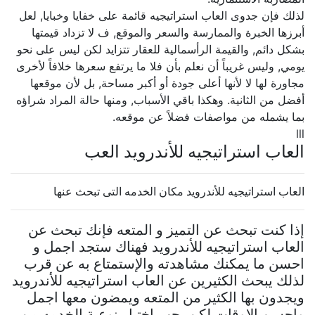
لذلك فإن جدوى العاب استراتيجيه قائمة على خفايا وخبايا, لعل
أبرزها الخبرة والممارسة والسعر والموقع, ف لا تزداد قيمتها
بشكل دائم, والقيمة الرأسمالية للعقار تتزايد لكن ليس على نحو
يومي, وليس غريباً أن نعلم بأن فلا ما يرتفع سعرها خلافاً لأخرى
مجاورة لها لا لأنها أعلى جودة أو أكبر مساحة, بل لأن موقعها
أفضل من الثانية. وهكذا باقي الأسباب, ومنها حالة المراد شراؤه
بما يشمله من مواصفات فضلاً عن موقعه.
lll
العاب استراتيجيه للأندرويد العب
العاب استراتيجيه للأندرويد مكان الخدمه التى تبحث عنها
إذا كنت تبحث عن التميز و المتعه فإنك تبحث عن
العاب استراتيجيه للأندرويد فهناك ستجد اجمل و
احسن ما يمكنك مشاهدته والإستمتاع به عن قرب
لذلك يبحث الكثيرين عن العاب استراتيجيه للأندرويد
ويجدون بها الكثير من المتعه ويمضون معها اجمل
واحسن الاوقات لكن يجب اختيار نوعية الخدمه من