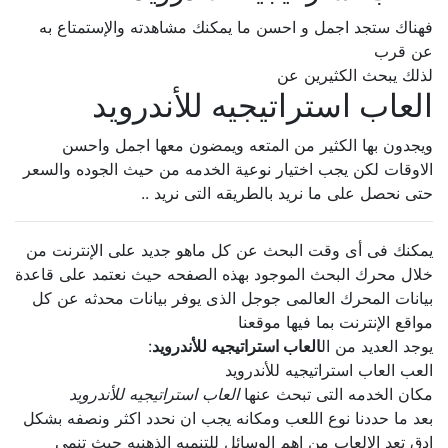
فهناك ستجد اجمل و احسن ما يمكنك مشاهدته والإستمتاع به
عن قرب
لذلك يبحث الكثيرين عن
العاب استراتيجيه للأندرويد
ويجدون بها الكثير من المتعه ويمضون معها اجمل واحسن
الاوقات لكن يجب اختيار نوعية الخدمه من حيث الجوده والسعر
حتى نحصل على ما نريد بالطريقه التى نريد ..
يمكنك فى أى وقت البحث عن كل ماهو جديد على الإنترنت من
خلال محرك البحث الموجود بهذه الصفحه حيث نعتمد على قاعدة
بيانات المحرك العالمى جوجل الذى يوفر بيانات محدثه عن كل
مواقع الإنترنت بما فيها موقعنا
يوجد العديد من ال
العاب استراتيجيه للأندرويد
:
العب العاب استراتيجيه للأندرويد
مكان الخدمه التى تبحث عنها
العاب استراتيجيه للأندرويد
بعد ما حددنا نوع اللعب ومكانه يجب ان نحدد اكثر ونصفه بشكل
ادق تعد الالعاب من اهم الوسائل للتنميه الذهنيه حيث تنمى