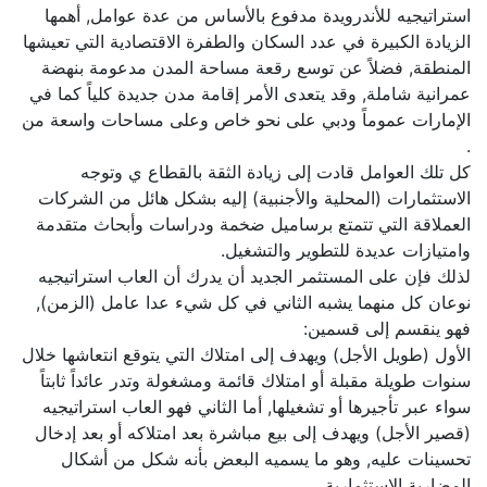
استراتيجيه للأندرويدة مدفوع بالأساس من عدة عوامل, أهمها
الزيادة الكبيرة في عدد السكان والطفرة الاقتصادية التي تعيشها
المنطقة, فضلاً عن توسع رقعة مساحة المدن مدعومة بنهضة
عمرانية شاملة, وقد يتعدى الأمر إقامة مدن جديدة كلياً كما في
الإمارات عموماً ودبي على نحو خاص وعلى مساحات واسعة من
.
كل تلك العوامل قادت إلى زيادة الثقة بالقطاع ي وتوجه
الاستثمارات (المحلية والأجنبية) إليه بشكل هائل من الشركات
العملاقة التي تتمتع برساميل ضخمة ودراسات وأبحاث متقدمة
وامتيازات عديدة للتطوير والتشغيل.
لذلك فإن على المستثمر الجديد أن يدرك أن العاب استراتيجيه
نوعان كل منهما يشبه الثاني في كل شيء عدا عامل (الزمن),
فهو ينقسم إلى قسمين:
الأول (طويل الأجل) ويهدف إلى امتلاك التي يتوقع انتعاشها خلال
سنوات طويلة مقبلة أو امتلاك قائمة ومشغولة وتدر عائداً ثابتاً
سواء عبر تأجيرها أو تشغيلها, أما الثاني فهو العاب استراتيجيه
(قصير الأجل) ويهدف إلى بيع مباشرة بعد امتلاكه أو بعد إدخال
تحسينات عليه, وهو ما يسميه البعض بأنه شكل من أشكال
المضاربة الاستثمارية.