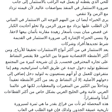
للحي الذي يقطنه او يعمل فيه الراغب بالاستثمار, إلى جانب
ضرورة الاستثمار في المنفذ بمواصفات عالية, لأن قيمته تزداد
مع الزمن ولا تنقص.
يرى الخبراء أيضا ان من المهم التوجه الى الاستثمار في المباني
لأن الطلب عليها يزداد مع مرور الزمن, ولا تخلو أحاديث الكبار
عن قصص مبان بنيت بأسعار زهيدة مقارنة بأثمان بيعها لاحقا.
ولا ينسى الخبراء الإشارة إلى ضرورة الاستثمار في القديمة
شرط تجديدها.أفراد وشركات
يعد الاستثمار في من أكثر أنواع الاستثمارات تحقيقا للأرباح, ومن
أكثر الأنشطة الاقتصادية شيوعا بين الناس, فلا يقتصر النشاط
على تجاره المحترفين فحسب, بل إن شريحة كبيرة من المجتمع
تستطيع توليد دخول جيدة عن طريق العاب استراتيجيه, وهم إما
متفرغون للعمل ي أو أنهم يستعينون به لتوليد دخل إضافي إلى
دخولهم الأصلية. إلا أن النشاط ي يعد من أكثر الأنشطة تعقيداً
وتداخلاً بين الكثير من المتغيرات والمعطيات, لكنها في عالمنا
العربي عامة وفي الخليج العربي بشكل خاص من أكثر القطاعات
أماناً واستقراراً.
هذه المحصلة لم تأت من فراغ, بقدر ما هي ثمرة لسيرورة
تاريخية عميقة الجذور, ولذلك فإن قوة الطلب في العاب