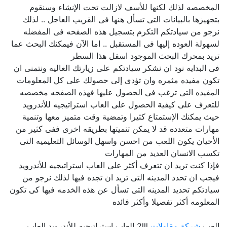
المخصصه لذلك لكنها للأسف لازالت تحت الإنشاء وسنقوم
بتجهيزها بالبيانات التى تسأل هنها فى القريب العاجل .. لذلك
نرجو من سيادتكم التكرم بتسجيل هذه الصفحه فى المفضله
لسهولة العوده إليها فى المستقبل .. اما الآن فيمكنك البحث عما
تريد بمحرك البحث الموجود اسفل هذا السطر
فى البدايه نود ان نشكر سيادتكم على زيارتك الغاليه ونتمنى ان
تكون مفيده مثمره وان تؤدى إلى حصولك على كل المعلومات
المفيده التى ترغب فى الحصول عليها فهذه الصفحه مخصصه
للتعرف على كيفية الحصول على العاب استراتيجيه للأندرويد
حيث يمكنك الإستمتاع كثيرا وتمضية وقت متميز معها وتنمية
مهارات متعدده قد لا يمكن تنميتها بطريقه اخرى ففى كثير من
الأحيان يكون اللعب من احسن واسهل الوسائل التعليميه التى
تكسب الانسان العديد من المهارات
فإذا كنت تريد ان تتعرف أكثر على العاب استراتيجيه للأندرويد
فيجب ان تحدد المدينه التى تريد ان تجده فيها لذلك نرجو من
سيادتكم تحديد المدينه التى تسأل عن هذه الخدمه فيها كى تكون
المعلومه أكثر تفصيلا وأكثر فائده
العب
شركة مقاولات
2lll العاب استراتيجيه للأندرويد العاب