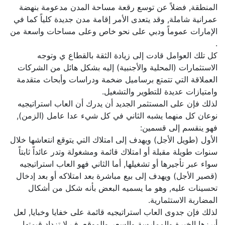
المنطقة, فضلاً عن توسع رقعة مساحة المدن مدعومة بنهضة
عمرانية شاملة, وقد يتعدى الأمر إقامة مدن جديدة كلياً كما في
الإمارات عموماً ودبي على نحو خاص وعلى مساحات واسعة من
.
كل تلك العوامل قادت إلى زيادة الثقة بالقطاع ي وتوجه
الاستثمارات (المحلية والأجنبية) إليه بشكل هائل من الشركات
العملاقة التي تتمتع برساميل ضخمة ودراسات وأبحاث متقدمة
وامتيازات عديدة للتطوير والتشغيل.
لذلك فإن على المستثمر الجديد أن يدرك أن العاب استراتيجيه
نوعان كل منهما يشبه الثاني في كل شيء عدا عامل (الزمن),
فهو ينقسم إلى قسمين:
الأول (طويل الأجل) ويهدف إلى امتلاك التي يتوقع انتعاشها خلال
سنوات طويلة مقبلة أو امتلاك قائمة ومشغولة وتدر عائداً ثابتاً
سواء عبر تأجيرها أو تشغيلها, أما الثاني فهو العاب استراتيجيه
(قصير الأجل) ويهدف إلى بيع مباشرة بعد امتلاكه أو بعد إدخال
تحسينات عليه, وهو ما يسميه البعض بأنه شكل من أشكال
المضاربة الاستثمارية.
لذلك فإن جدوى العاب استراتيجيه قائمة على خفايا وخبايا, لعل
أبرزها الخبرة والممارسة والسعر والموقع, ف لا تزداد قيمتها