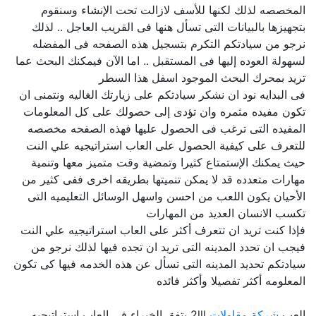
المخصصه لذلك لكنها للأسف لازالت تحت الإنشاء وسنقوم
بتجهيزها بالبيانات التى تسأل هنها فى القريب العاجل .. لذلك
نرجو من سيادتكم التكرم بتسجيل هذه الصفحه فى المفضله
لسهولة العوده إليها فى المستقبل .. اما الآن فيمكنك البحث عما
تريد بمحرك البحث الموجود اسفل هذا السطر
فى البدايه نود ان نشكر سيادتكم على زيارتك الغاليه ونتمنى ان
تكون مفيده مثمره وان تؤدى إلى حصولك على كل المعلومات
المفيده التى ترغب فى الحصول عليها فهذه الصفحه مخصصه
للتعرف على كيفية الحصول على العاب استراتيجيه علي النت
حيث يمكنك الإستمتاع كثيرا وتمضية وقت متميز معها وتنمية
مهارات متعدده قد لا يمكن تنميتها بطريقه اخرى ففى كثير من
الأحيان يكون اللعب من احسن واسهل الوسائل التعليميه التى
تكسب الانسان العديد من المهارات
فإذا كنت تريد ان تتعرف أكثر على العاب استراتيجيه علي النت
فيجب ان تحدد المدينه التى تريد ان تجده فيها لذلك نرجو من
سيادتكم تحديد المدينه التى تسأل عن هذه الخدمه فيها كى تكون
المعلومه أكثر تفصيلا وأكثر فائده
العب
شركة مقاولات
2lll يتفق الخبراء في العاب استراتيجيه