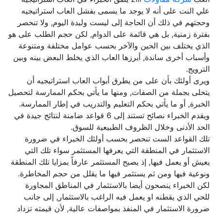
علي النت على أنه لا يوجد ما يسمى بفشل العاب استراتيجيه
وحجتهم في ذلك أن الحاجة إلى ليست وليدة اليوم, ولا تنحصر
بفترة زمنية, بل هي قائمة على الدوام, لكن حجم الطلب على هو
الذي يختلف بين الحين والآخر بحسب عوامل مختلفة ومتنوعة
وأسباب أخرى ساندة, أبرزها العاب الذي يخلط البعض بينه وبين
الترويج.
ويرى أولئك بأن على من يطرق أبواب العاب استراتيجيه أن
يتحلى بجملة من الصفات, ومنها ما يأتي بحكم الممارسة لتحصيل
الخبرة, أو ما يأتي بحكم التعليم والتدريب في إطار الممارسة.
ويقدم الخبراء نصائح تستند إلى 6 قواعد ضامنة لنتائج جيدة في
الحد الأدنى وخلال الظروف الطبيعية للسوق.
تلك القواعد الست تنحصر بحسب أولئك الخبراء في ضرورة
الاستثمار في المنطقة التي يعرفها المستثمر سواء تلك التي
يعيش أو يعمل فيها, إذ يصبح المستثمر عارفاً بمزايا تلك المنطقة
ونوعية فيها ومن ثم يستثمر فيها ما يقلل من حجم المخاطرة.
لكن الخبراء ينصحون أيضا بالاستثمار في المناطق المجاورة
للحي الذي يقطنه او يعمل فيه الراغب بالاستثمار, إلى جانب
ضرورة الاستثمار في المنفذ بمواصفات عالية, لأن قيمته تزداد