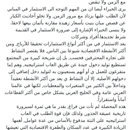
مع الزمن ولا تنقص.
يرى الخبراء أيضا ان من المهم التوجه الى الاستثمار في المباني
لأن الطلب عليها يزداد مع مرور الزمن, ولا تخلو أحاديث الكبار
عن قصص مبان بنيت بأسعار زهيدة مقارنة بأثمان بيعها لاحقا.
ولا ينسى الخبراء الإشارة إلى ضرورة الاستثمار في القديمة
شرط تجديدها.أفراد وشركات
يعد الاستثمار في من أكثر أنواع الاستثمارات تحقيقا للأرباح, ومن
أكثر الأنشطة الاقتصادية شيوعا بين الناس, فلا يقتصر النشاط
على تجاره المحترفين فحسب, بل إن شريحة كبيرة من المجتمع
تستطيع توليد دخول جيدة عن طريق العاب استراتيجيه, وهم إما
متفرغون للعمل ي أو أنهم يستعينون به لتوليد دخل إضافي إلى
دخولهم الأصلية. إلا أن النشاط ي يعد من أكثر الأنشطة تعقيداً
وتداخلاً بين الكثير من المتغيرات والمعطيات, لكنها في عالمنا
العربي عامة وفي الخليج العربي بشكل خاص من أكثر القطاعات
أماناً واستقراراً.
هذه المحصلة لم تأت من فراغ, بقدر ما هي ثمرة لسيرورة
تاريخية عميقة الجذور, ولذلك فإن قوة الطلب في العاب
استراتيجيه علي النتة مدفوع بالأساس من عدة عوامل, أهمها
الزيادة الكبيرة في عدد السكان والطفرة الاقتصادية التي تعيشها