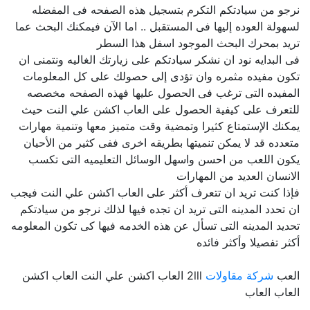
نرجو من سيادتكم التكرم بتسجيل هذه الصفحه فى المفضله
لسهولة العوده إليها فى المستقبل .. اما الآن فيمكنك البحث عما
تريد بمحرك البحث الموجود اسفل هذا السطر
فى البدايه نود ان نشكر سيادتكم على زيارتك الغاليه ونتمنى ان
تكون مفيده مثمره وان تؤدى إلى حصولك على كل المعلومات
المفيده التى ترغب فى الحصول عليها فهذه الصفحه مخصصه
للتعرف على كيفية الحصول على العاب اكشن علي النت حيث
يمكنك الإستمتاع كثيرا وتمضية وقت متميز معها وتنمية مهارات
متعدده قد لا يمكن تنميتها بطريقه اخرى ففى كثير من الأحيان
يكون اللعب من احسن واسهل الوسائل التعليميه التى تكسب
الانسان العديد من المهارات
فإذا كنت تريد ان تتعرف أكثر على العاب اكشن علي النت فيجب
ان تحدد المدينه التى تريد ان تجده فيها لذلك نرجو من سيادتكم
تحديد المدينه التى تسأل عن هذه الخدمه فيها كى تكون المعلومه
أكثر تفصيلا وأكثر فائده
العب
شركة مقاولات
2lll العاب اكشن علي النت العاب اكشن
العاب العاب